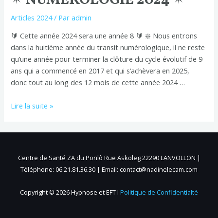
Articles 2024
/ Par
admin
🔰 Cette année 2024 sera une année 8 🔰 ❇️ Nous entrons
dans la huitième année du transit numérologique, il ne reste
qu’une année pour terminer la clôture du cycle évolutif de 9
ans qui a commencé en 2017 et qui s’achèvera en 2025,
donc tout au long des 12 mois de cette année 2024 …
Lire la suite »
Centre de Santé ZA du Ponlô Rue Askoleg 22290 LANVOLLON |
Téléphone: 06.21.81.36.30 | Email: contact@nadinelecam.com
Copyright © 2026 Hypnose et EFT I
Politique de Confidentialté