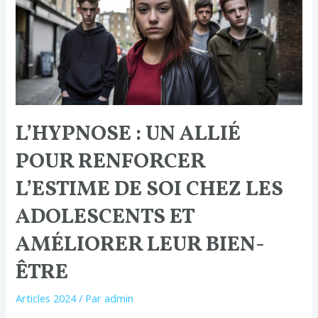
:
un
allié
pour
renforcer
l’estime
de
soi
L’HYPNOSE : UN ALLIÉ
chez
POUR RENFORCER
les
adolescents
L’ESTIME DE SOI CHEZ LES
et
améliorer
ADOLESCENTS ET
leur
AMÉLIORER LEUR BIEN-
bien-
être
ÊTRE
Articles 2024
/ Par
admin