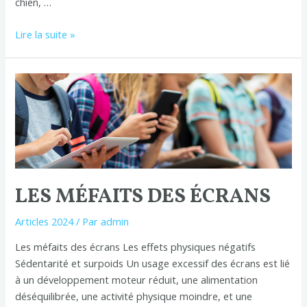
chien, …
Lire la suite »
Les
méfaits
des
écrans
LES MÉFAITS DES ÉCRANS
Articles 2024
/ Par
admin
Les méfaits des écrans Les effets physiques négatifs
Sédentarité et surpoids Un usage excessif des écrans est lié
à un développement moteur réduit, une alimentation
déséquilibrée, une activité physique moindre, et une