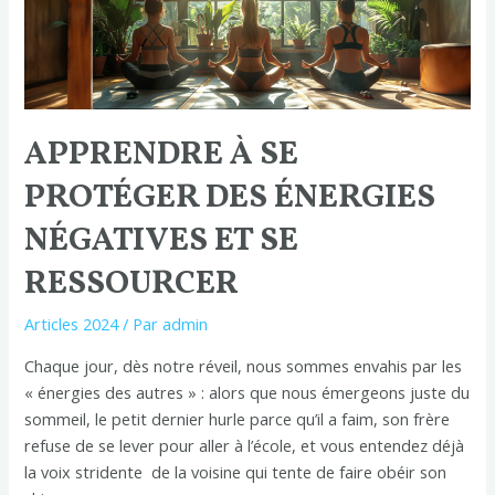
se
protéger
des
énergies
négatives
APPRENDRE À SE
et
se
PROTÉGER DES ÉNERGIES
ressourcer
NÉGATIVES ET SE
RESSOURCER
Articles 2024
/ Par
admin
Chaque jour, dès notre réveil, nous sommes envahis par les
« énergies des autres » : alors que nous émergeons juste du
sommeil, le petit dernier hurle parce qu’il a faim, son frère
refuse de se lever pour aller à l’école, et vous entendez déjà
la voix stridente de la voisine qui tente de faire obéir son